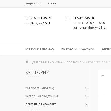
ABP@MAIL.RU
РОССИЯ
+7 (978) 711-39-97
РЕЖИМ РАБОТЫ
x
пн-пт с 10:00 до 18:00
+7 (3652) 777-551
эл.почта: abp@mail.ru
КАФЕ/ОТЕЛЬ (HORECA)
НАГРАДНАЯ ПРОДУКЦИЯ
ДЕРЕВ
ДЕРЕВЯННАЯ УПАКОВКА
ПОД БУТЫЛКУ
КОРОБКА- ПЕНАЛ
КАТЕГОРИИ
+
КАФЕ/ОТЕЛЬ (HORECA)
НАГРАДНАЯ ПРОДУКЦИЯ
ДЕРЕВЯННАЯ УПАКОВКА