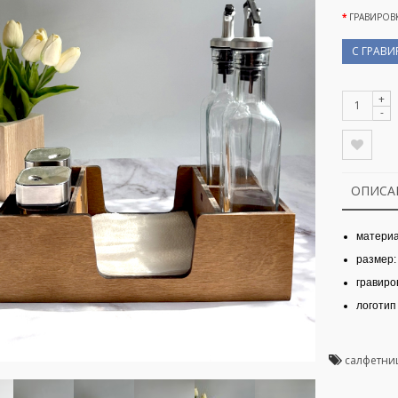
ГРАВИРОВ
С ГРАВ
+
-
ОПИСА
материа
размер:
гравиро
логотип
салфетни