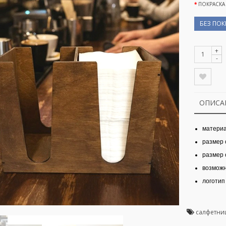
ПОКРАСКА
БЕЗ ПО
+
-
ОПИСА
матери
размер 
размер 
возможн
логотип
салфетни