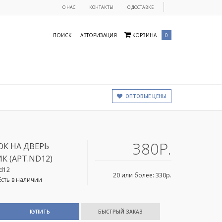
О НАС
КОНТАКТЫ
О ДОСТАВКЕ
ПОИСК
АВТОРИЗАЦИЯ
КОРЗИНА
0
ОПТОВЫЕ ЦЕНЫ
380Р.
К НА ДВЕРЬ
К (АРТ.ND12)
d12
20 или более: 330р.
Есть в наличии
КУПИТЬ