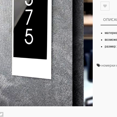
ОПИСА
материа
возможе
размер:
номерки 