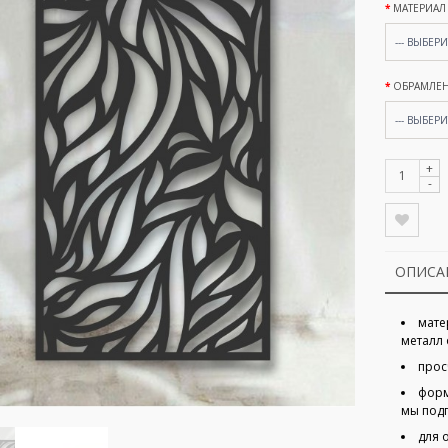
МАТЕРИАЛ
--- ВЫБЕРИТ
ОБРАМЛЕ
--- ВЫБЕРИТ
+
-
ОПИСА
мате
металл 
прос
форм
мы под
для 