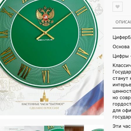
ОПИСА
Циферб
Основа 
Цифры -
Класси
Госуда
станут 
интерье
ценнос
но совр
гордост
для офи
государ
Эти час